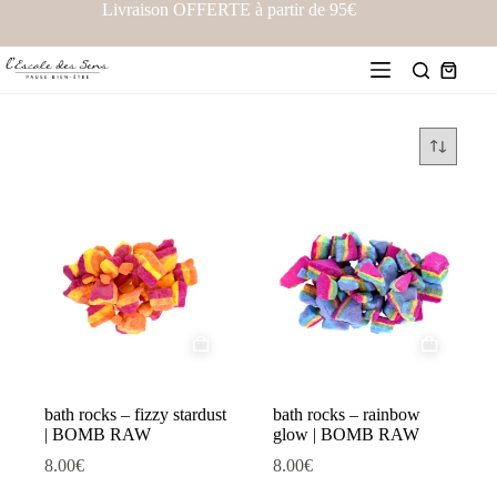
Livraison OFFERTE à partir de 95€
bath rocks – fizzy stardust
bath rocks – rainbow
| BOMB RAW
glow | BOMB RAW
8.00
€
8.00
€