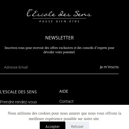
NEWSLETTER
Inscrivez-vous pour recevoir des offres exclusives et des conseils d’experts pour
dévoiler votre potentiel.
Je m'inscris
AIDE
L'ESCALE DES SENS
Contact
Prendre rendez-vous
Suivre un colis
Le blog
Nous utilisons des cookies pour nous assurer que nous vous offrons la
Mon compte
meilleure expérience possible sur notre site.
Accepter
Refuser
© 2023 Tous droits réservés - L'escale des sens