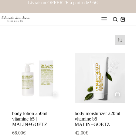
Livraison OFFERTE à partir de 95€
body lotion 250ml –
body moisturizer 220ml –
vitamine b5 |
vitamine b5 |
MALIN+GOETZ
MALIN+GOETZ
66.00
€
42.00
€