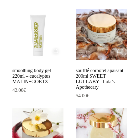
smoothing body gel
soufflé corporel apaisant
220ml – eucalyptus |
200ml SWEET
MALIN+GOETZ
LULLABY | Lola’s
Apothecary
42.00
€
54.00
€