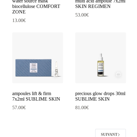
water source mask
multi acid ampoule 7x2ml
biocellulose COMFORT
SKIN REGIMEN
ZONE
53.00
€
13.00
€
ampoules lift & firm
precious glow drops 30ml
7x2ml SUBLIME SKIN
SUBLIME SKIN
57.00
€
81.00
€
SUIVANT