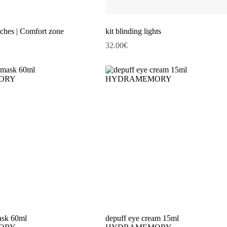
tches | Comfort zone
kit blinding lights
32.00
€
ask 60ml
depuff eye cream 15ml