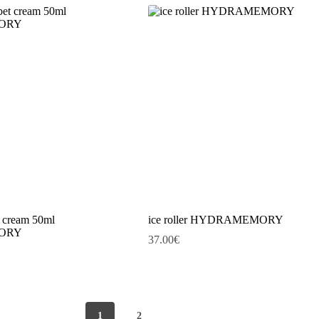
et cream 50ml
ice roller HYDRAMEMORY
ORY
37.00
€
1
2