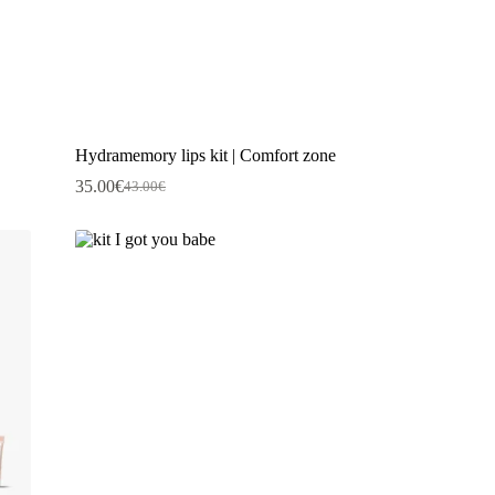
Hydramemory lips kit | Comfort zone
35.00
€
43.00
€