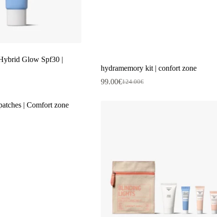
ybrid Glow Spf30 |
hydramemory kit | confort zone
99.00
€
124.00
€