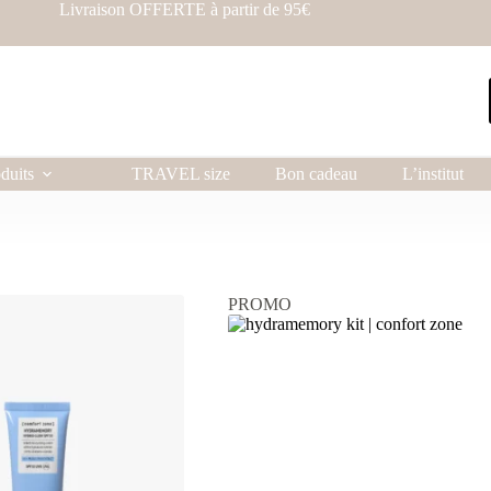
Livraison OFFERTE à partir de 95€
duits
TRAVEL size
Bon cadeau
L’institut
PROMO