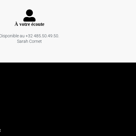
À votre écoute
Disponible au +32 485.50.49.50.
Sarah Cornet
t