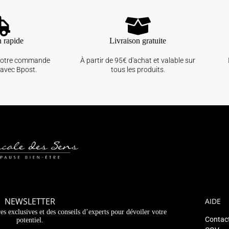
n rapide
Livraison gratuite
votre commande
À partir de 95€ d'achat et valable sur
avec Bpost.
tous les produits.
NEWSLETTER
AIDE
es exclusives et des conseils d’experts pour dévoiler votre
Contac
potentiel.