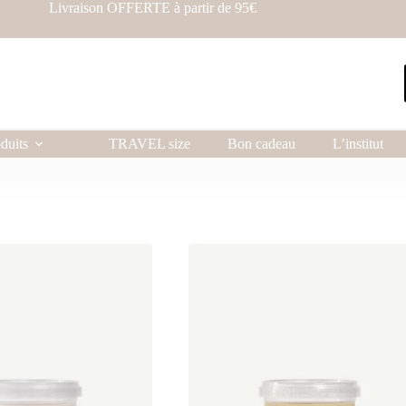
Livraison OFFERTE à partir de 95€
duits
TRAVEL size
Bon cadeau
L’institut