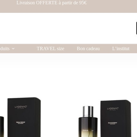
Livraison OFFERTE à partir de 95€
duits
TRAVEL size
Bon cadeau
L’institut