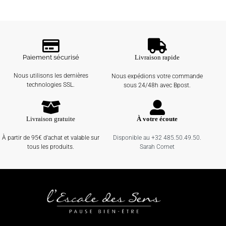
Paiement sécurisé
Livraison rapide
Nous utilisons les dernières
Nous expédions votre commande
technologies SSL.
sous 24/48h avec Bpost.
Livraison gratuite
À votre écoute
À partir de 95€ d'achat et valable sur
Disponible au +32 485.50.49.50.
tous les produits.
Sarah Cornet