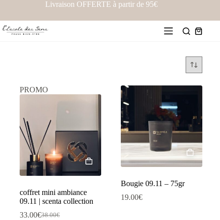
Livraison OFFERTE à partir de 95€
PROMO
Bougie 09.11 – 75gr
coffret mini ambiance
19.00
€
09.11 | scenta collection
33.00
€
38.00
€