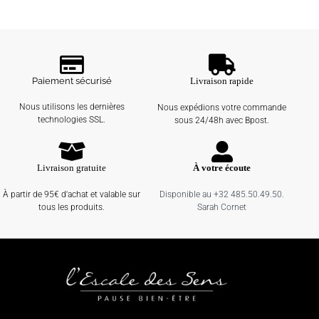
Paiement sécurisé
Livraison rapide
Nous utilisons les dernières
Nous expédions votre commande
technologies SSL.
sous 24/48h avec Bpost.
Livraison gratuite
À votre écoute
À partir de 95€ d'achat et valable sur
Disponible au +32 485.50.49.50.
tous les produits.
Sarah Cornet