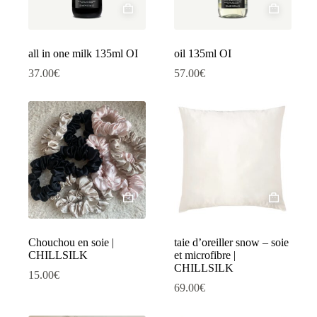
all in one milk 135ml OI
oil 135ml OI
37.00
€
57.00
€
Chouchou en soie |
taie d’oreiller snow – soie
CHILLSILK
et microfibre |
CHILLSILK
15.00
€
69.00
€