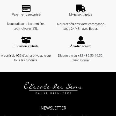
Paiement sécurisé
Livraison rapide
Nous utilisons les dernières
Nous expédions votre commande
technologies SSL.
sous 24/48h avec Bpost.
Livraison gratuite
À votre écoute
À partir de 95€ d'achat et valable sur
Disponible au +32 485.50.49.50.
tous les produits.
Sarah Cornet
NEWSLETTER