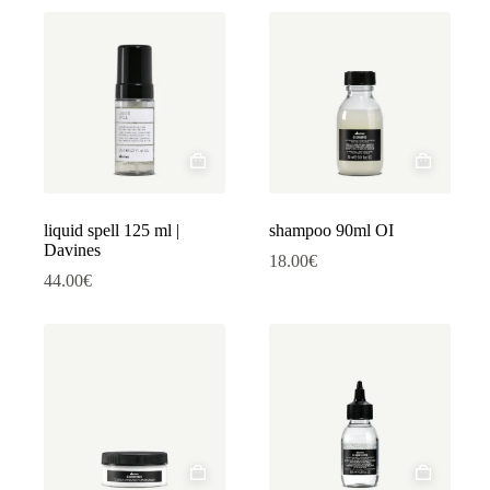
liquid spell 125 ml |
shampoo 90ml OI
Davines
18.00
€
44.00
€