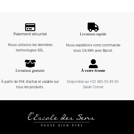
Paiement sécurisé
Livraison rapide
Nous utilisons les dernières
Nous expédions votre commande
technologies SSL.
sous 24/48h avec Bpost.
Livraison gratuite
À votre écoute
À partir de 95€ d'achat et valable sur
Disponible au +32 485.50.49.50.
tous les produits.
Sarah Cornet