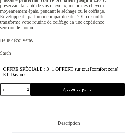
puissante
protection contre la chaleur jusqu’à 230°C
,
préservant la santé de vos cheveux, même des cheveux
moyennement épais, pendant le séchage ou le coiffage.
Enveloppé du parfum incomparable de l’OI, ce soufflé
transforme votre routine de coiffage en une expérience
sensorielle unique.
Belle découverte,
Sarah
OFFRE SPÉCIALE : 3+1 OFFERT sur tout [comfort zone]
ET Davines
Ajouter au panier
Description