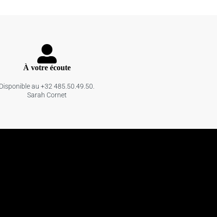
À votre écoute
Disponible au +32 485.50.49.50.
Sarah Cornet