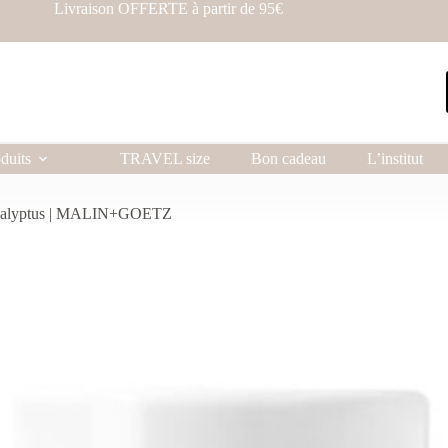
Livraison OFFERTE à partir de 95€
duits
TRAVEL size
Bon cadeau
L’institut
eucalyptus | MALIN+GOETZ