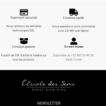
Paiement sécurisé
Livraison rapide
Nous utilisons les dernières
Nous expédions votre commande
technologies SSL.
sous 24/48h avec Bpost.
Livraison gratuite
À votre écoute
À partir de 95€ d'achat et valable sur
Disponible au +32 485.50.49.50.
tous les produits.
Sarah Cornet
NEWSLETTER