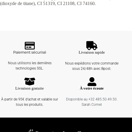
(dioxyde de titane), CI 51319, CI 21108, CI 74160.
Paiement sécurisé
Livraison rapide
Nous utilisons les dernières
Nous expédions votre commande
technologies SSL.
sous 24/48h avec Bpost.
Livraison gratuite
À votre écoute
À partir de 95€ d'achat et valable sur
Disponible au +32 485.50.49.50.
tous les produits.
Sarah Cornet