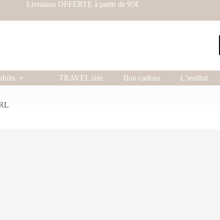
Livraison OFFERTE à partir de 95€
duits
TRAVEL size
Bon cadeau
L’institut
URL