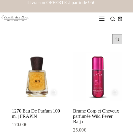
Livraison OFFERTE à partir de 95€
1270 Eau De Parfum 100
Brume Corp et Cheveux
ml | FRAPIN
parfumée Wild Fever |
Baija
170.00
€
25.00
€