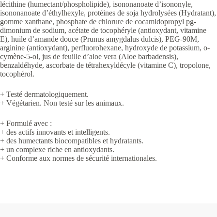
lécithine (humectant/phospholipide), isononanoate d’isononyle,
isononanoate d’éthylhexyle, protéines de soja hydrolysées (Hydratant),
gomme xanthane, phosphate de chlorure de cocamidopropyl pg-
dimonium de sodium, acétate de tocophéryle (antioxydant, vitamine
E), huile d’amande douce (Prunus amygdalus dulcis), PEG-90M,
arginine (antioxydant), perfluorohexane, hydroxyde de potassium, o-
cymène-5-ol, jus de feuille d’aloe vera (Aloe barbadensis),
benzaldéhyde, ascorbate de tétrahexyldécyle (vitamine C), tropolone,
tocophérol.
+ Testé dermatologiquement.
+ Végétarien. Non testé sur les animaux.
+ Formulé avec :
+ des actifs innovants et intelligents.
+ des humectants biocompatibles et hydratants.
+ un complexe riche en antioxydants.
+ Conforme aux normes de sécurité internationales.