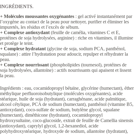
INGRÉDIENTS.
+ Molécules moussantes oxygénantes
: gel activé instantanément par
l’oxygène au contact de la peau pour nettoyer, purifier et éliminer les
impuretés, les résidus et l’excès de sébum.
+ Complexe antioxydant
(feuille de camélia, vitamines C et E,
protéines de soja hydrolysées, arginine) : riche en vitamines, il illumine
et protège le teint.
+ Complexe hydratant
(glycine de soja, sodium PCA, panthénol,
squalane) : attire l’hydratation pour adoucir, repulper et réhydrater la
peau.
+ Complexe nourrissant
(phospholipides (tournesol), protéines de
soja hydrolysées, allantoïne) :
actifs nourrissants qui apaisent et lissent
la peau.
Ingrédients : eau, cocamidopropyl bétaïne, glycérine (humectant), éther
méthylique perfluoroisobutylique (molécules oxygénantes), acide
stéarique, huile de soja (hydratant), carraghénane, acide palmitique,
alcool cétylique, PCA de sodium (humectant), panthénol (vitamine B5,
antioxydant), coco-sulfate de sodium, butylène glycol, squalane
(humectant), diméthicone (hydratant), cocamidopropyl
hydroxysultaine, coco-glucoside, extrait de feuille de Camellia sinensis
(antioxydant), caprylyl glycol, 1,2-hexanediol, acide
polyhydroxystéarique, hydroxyde de sodium, allantoïne (hydratant),