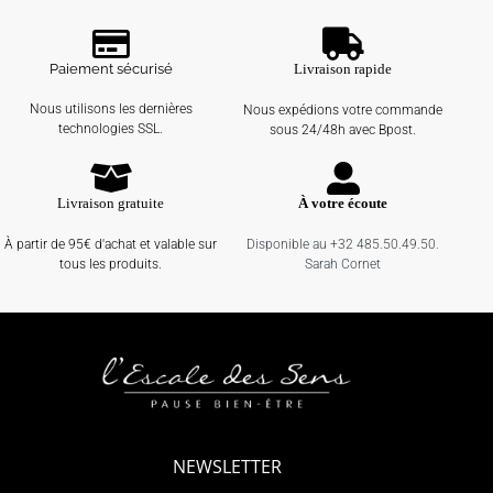
Paiement sécurisé
Livraison rapide
Nous utilisons les dernières
Nous expédions votre commande
technologies SSL.
sous 24/48h avec Bpost.
Livraison gratuite
À votre écoute
À partir de 95€ d'achat et valable sur
Disponible au +32 485.50.49.50.
tous les produits.
Sarah Cornet
NEWSLETTER