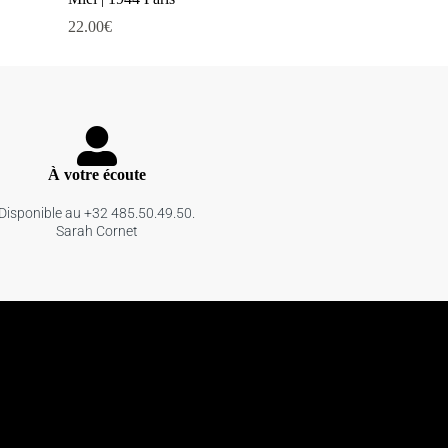
22.00
€
À votre écoute
Disponible au +32 485.50.49.50.
Sarah Cornet