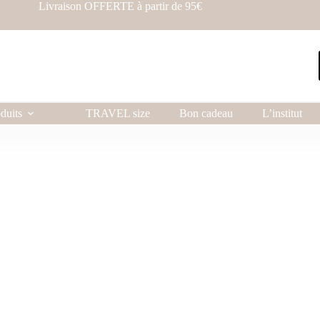
Livraison OFFERTE à partir de 95€
duits
TRAVEL size
Bon cadeau
L’institut