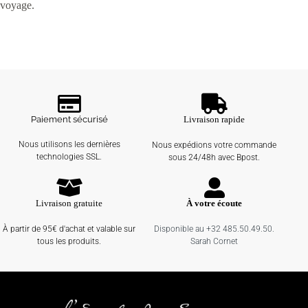
voyage.
Paiement sécurisé
Livraison rapide
Nous utilisons les dernières
Nous expédions votre commande
technologies SSL.
sous 24/48h avec Bpost.
Livraison gratuite
À votre écoute
À partir de 95€ d'achat et valable sur
Disponible au +32 485.50.49.50.
tous les produits.
Sarah Cornet