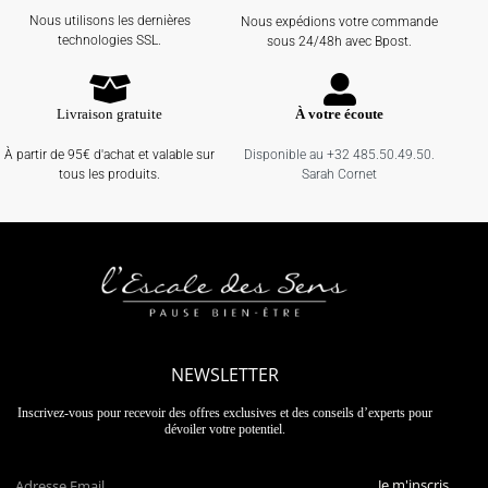
Nous utilisons les dernières
Nous expédions votre commande
technologies SSL.
sous 24/48h avec Bpost.
Livraison gratuite
À votre écoute
À partir de 95€ d'achat et valable sur
Disponible au +32 485.50.49.50.
tous les produits.
Sarah Cornet
NEWSLETTER
Inscrivez-vous pour recevoir des offres exclusives et des conseils d’experts pour
dévoiler votre potentiel.
Je m'inscris