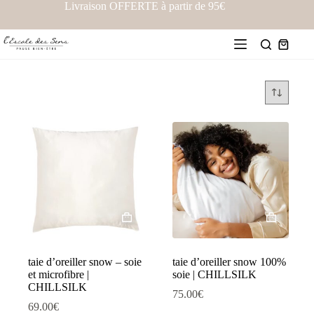
Livraison OFFERTE à partir de 95€
taie d’oreiller snow – soie
taie d’oreiller snow 100%
et microfibre |
soie | CHILLSILK
CHILLSILK
75.00
€
69.00
€