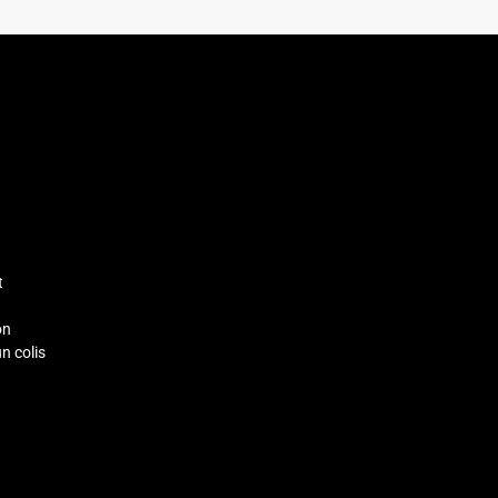
t
on
un colis