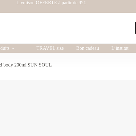
Livraison OFFERTE à partir de 95€
duits
TRAVEL size
Bon cadeau
L’institut
 and body 200ml SUN SOUL