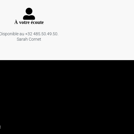
À votre écoute
Disponible au +32 485.50.49.50.
Sarah Cornet
t