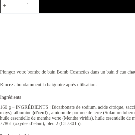
Plongez votre bombe de bain Bomb Cosmetics dans un bain d’eau chaude et
Rincez abondamment la baignoire après utilisation.
Ingrédients
160 g – INGRÉDIENTS : Bicarbonate de sodium, acide citrique, sacchar
mays), albumine
(d’œuf)
, amidon de pomme de terre (Solanum tuberosum
huile essentielle de menthe verte (Mentha viridis), huile essentielle de
77861 (oxydes d’étain), bleu 2 (CI 73015).