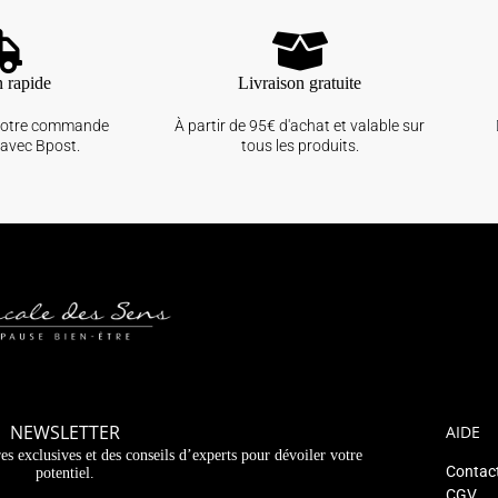
n rapide
Livraison gratuite
votre commande
À partir de 95€ d'achat et valable sur
avec Bpost.
tous les produits.
NEWSLETTER
AIDE
es exclusives et des conseils d’experts pour dévoiler votre
Contac
potentiel.
CGV