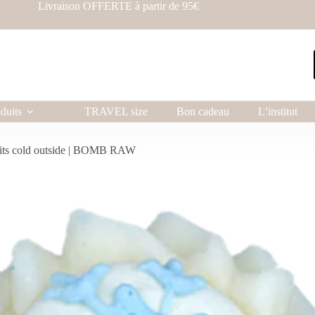
Livraison OFFERTE à partir de 95€
duits
TRAVEL size
Bon cadeau
L’institut
 its cold outside | BOMB RAW