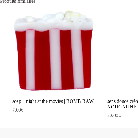
Produits similaires
soap – night at the movies | BOMB RAW
sensidouce crè
NOUGATINE
7.00
€
22.00
€