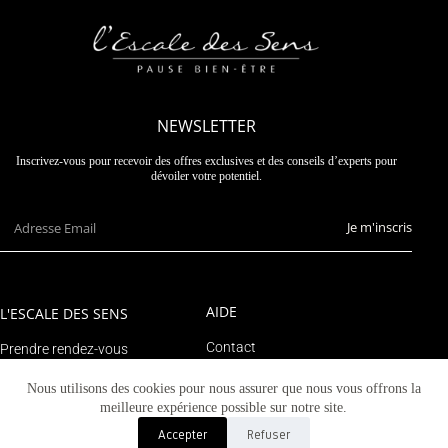
NEWSLETTER
Inscrivez-vous pour recevoir des offres exclusives et des conseils d’experts pour
dévoiler votre potentiel.
Je m'inscris
AIDE
L'ESCALE DES SENS
Contact
Prendre rendez-vous
Suivre un colis
Le blog
Nous utilisons des cookies pour nous assurer que nous vous offrons la
Mon compte
meilleure expérience possible sur notre site.
Accepter
Refuser
© 2023 Tous droits réservés - L'escale des sens