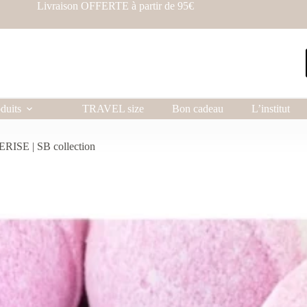
Livraison OFFERTE à partir de 95€
duits
TRAVEL size
Bon cadeau
L’institut
CERISE | SB collection