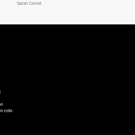
Sarah Cornet
t
on
un colis