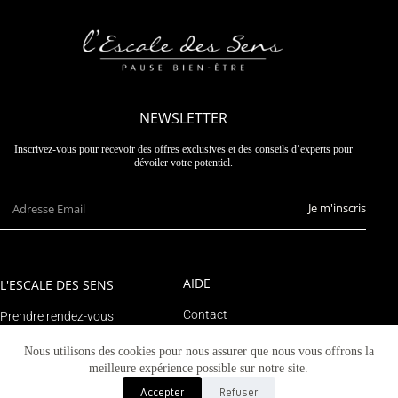
NEWSLETTER
Inscrivez-vous pour recevoir des offres exclusives et des conseils d’experts pour
dévoiler votre potentiel.
Je m'inscris
AIDE
L'ESCALE DES SENS
Contact
Prendre rendez-vous
Suivre un colis
Le blog
Nous utilisons des cookies pour nous assurer que nous vous offrons la
Mon compte
meilleure expérience possible sur notre site.
Accepter
Refuser
© 2023 Tous droits réservés - L'escale des sens