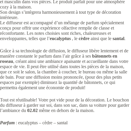
et masculin dans vos pièces. Le produit parfait pour une atmosphère
cozy à la maison.
Son design s’intègrera harmonieusement à tout type de décoration
intérieure.
Le diffuseur est accompagné d’un mélange de parfum spécialement
conçu pour offrir une expérience olfactive remplie de classe et
réconfortante. Les notes choisies sont riches, chaleureuses et
enveloppantes, telles que l’
eucalyptus
, le
cèdre
ainsi que le
santal
.
Grâce à sa technologie de diffusion, le diffuseur libère lentement et de
manière constante le parfum dans l’air grâce à ses
bâtonnets en
roseau
, créant ainsi une ambiance apaisante et accueillante dans votre
espace de vie. Il peut être utilisé dans toutes les pièces de la maison,
que ce soit le salon, la chambre à coucher, le bureau ou même la salle
de bain. Pour une diffusion moins prononcée, (pour des plus petits
espaces par exemple) diminuez la quantité de bâtonnets, ce qui
permettra également une économie de produit!
Tout est réutilisable! Votre pot vide pour de la décoration. Le bouchon
du diffuseur à garder sur soi, dans son sac, dans sa voiture pour garder
l’ambiance du
02.02
même en dehors de la maison.
Parfum
: eucalyptus – cèdre – santal