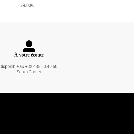
29.00
€
À votre écoute
Disponible au +32 485.50.49.50.
Sarah Cornet