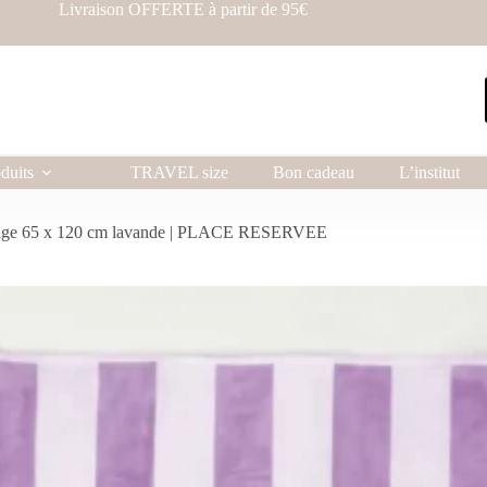
Livraison OFFERTE à partir de 95€
duits
TRAVEL size
Bon cadeau
L’institut
lage 65 x 120 cm lavande | PLACE RESERVEE