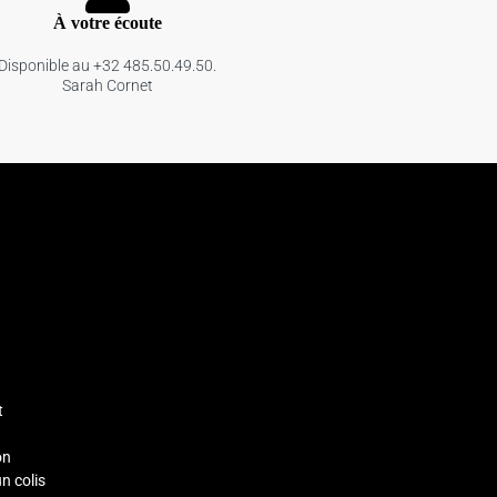
À votre écoute
Disponible au +32 485.50.49.50.
Sarah Cornet
t
on
un colis