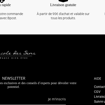
n rapide
Livraison gratuite
votre commande
À partir de 95€ d'achat et valable sur
avec Bpost.
tous les produits.
NEWSLETTER
AIDE
es exclusives et des conseils d’experts pour dévoiler votre
Contac
potentiel.
CGV
Livrais
Je m'inscris
Suivre 