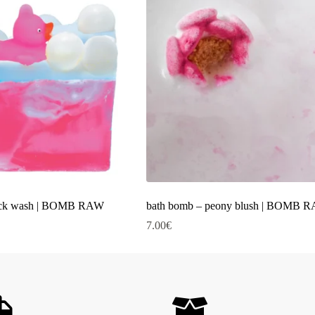
duck wash | BOMB RAW
bath bomb – peony blush | BOMB 
7.00
€