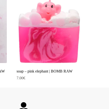
RAW
soap – pink elephant | BOMB RAW
7.00
€