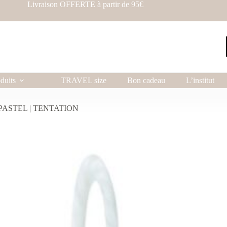
Livraison OFFERTE à partir de 95€
duits
TRAVEL size
Bon cadeau
L’institut
T PASTEL | TENTATION