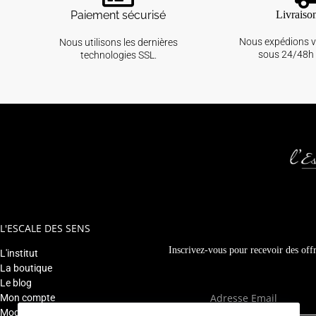
Paiement sécurisé
Livraiso
Nous expédions 
Nous utilisons les dernières
sous 24/48h 
technologies SSL.
L'ESCALE DES SENS
Inscrivez-vous pour recevoir des offr
L'institut
La boutique
Le blog
Mon compte
Modifier mon rendez-vous