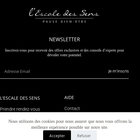
NEWSLETTER
Inscrivez-vous pour recevoir des offres exclusives et des conseils d’experts pour
dévoiler votre potentiel.
Je m'inscris
AIDE
L'ESCALE DES SENS
Contact
Prendre rendez-vous
Suivre un colis
Le blog
Nous utilisons des cookies pour nous assurer que nous vous offrons la
Mon compte
meilleure expérience possible sur notre site.
Accepter
Refuser
© 2023 Tous droits réservés - L'escale des sens