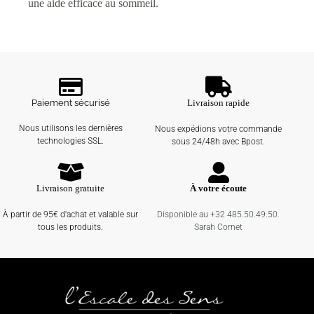
une aide efficace au sommeil.
Paiement sécurisé
Livraison rapide
Nous utilisons les dernières
Nous expédions votre commande
technologies SSL.
sous 24/48h avec Bpost.
Livraison gratuite
À votre écoute
À partir de 95€ d'achat et valable sur
Disponible au +32 485.50.49.50.
tous les produits.
Sarah Cornet