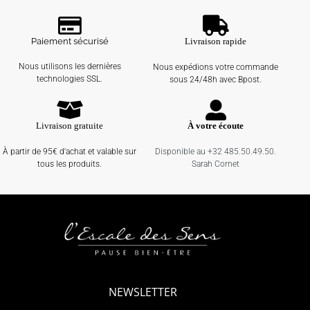
Paiement sécurisé
Livraison rapide
Nous utilisons les dernières
Nous expédions votre commande
technologies SSL.
sous 24/48h avec Bpost.
Livraison gratuite
À votre écoute
À partir de 95€ d'achat et valable sur
Disponible au +32 485.50.49.50.
tous les produits.
Sarah Cornet
NEWSLETTER