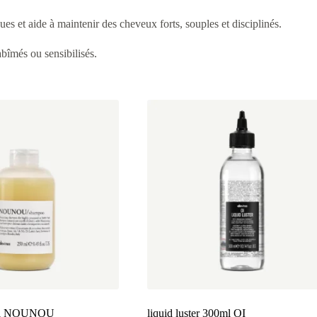
hues et aide à maintenir des cheveux forts, souples et disciplinés.
bîmés ou sensibilisés.
ml NOUNOU
liquid luster 300ml OI