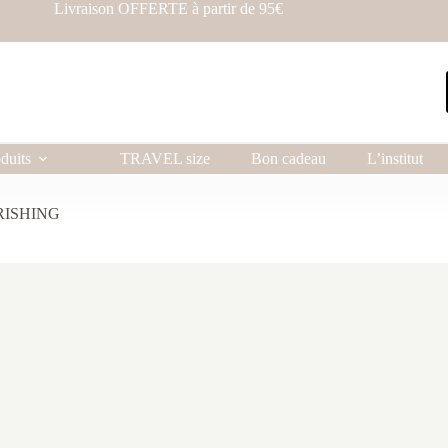
Livraison OFFERTE à partir de 95€
duits
TRAVEL size
Bon cadeau
L’institut
URISHING