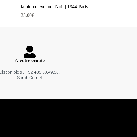
la plume eyeliner Noir | 1944 Paris
23.00
€
À votre écoute
Disponible au +32 485.50.49.50.
Sarah Cornet