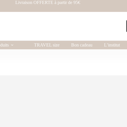
Livraison OFFERTE à partir de 95€
duits
TRAVEL size
Bon cadeau
L’institut