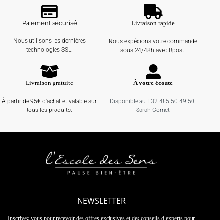
Paiement sécurisé
Livraison rapide
Nous utilisons les dernières
Nous expédions votre commande
technologies SSL.
sous 24/48h avec Bpost.
Livraison gratuite
À votre écoute
À partir de 95€ d'achat et valable sur
Disponible au +32 485.50.49.50.
tous les produits.
Sarah Cornet
NEWSLETTER
Inscrivez-vous pour recevoir des offres exclusives et des conseils d’experts pour