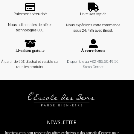
Paiement sécurisé
Livraison rapide
Nous utilisons les dernières
Nous expédions votre commande
technologies SSL.
sous 24/48h avec Bpost.
Livraison gratuite
À votre écoute
À partir de 95€ d'achat et valable sur
Disponible au +32 485.50.49.50.
tous les produits.
Sarah Cornet
NEWSLETTER
Inscrivez-vous pour recevoir des offres exclusives et des conseils d’experts pour