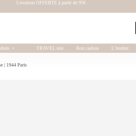
Livraison OFFERTE à partir de 95€
duits
TRAVEL size
Bon cadeau
L’institut
se | 1944 Paris