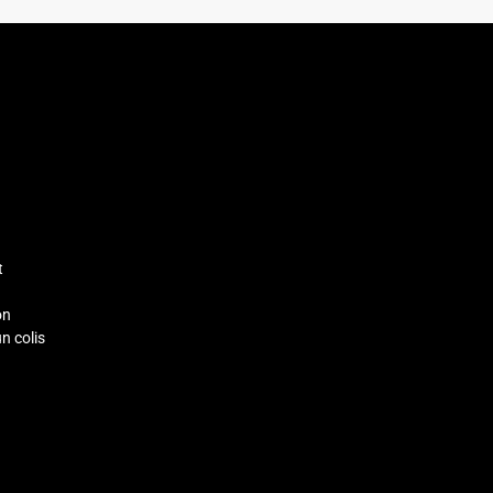
t
on
un colis