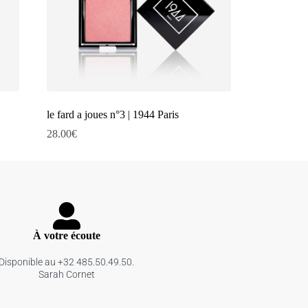
le fard a joues n°3 | 1944 Paris
28.00
€
À votre écoute
Disponible au +32 485.50.49.50.
Sarah Cornet