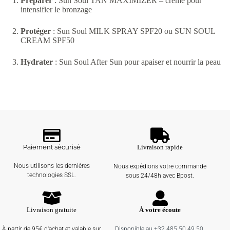
Préparer
: Sun Soul TAN MAXIMIZER – crème pour
intensifier le bronzage
Protéger
: Sun Soul MILK SPRAY SPF20 ou SUN SOUL
CREAM SPF50
Hydrater
: Sun Soul After Sun pour apaiser et nourrir la peau
Paiement sécurisé
Livraison rapide
Nous utilisons les dernières
Nous expédions votre commande
technologies SSL.
sous 24/48h avec Bpost.
Livraison gratuite
À votre écoute
À partir de 95€ d'achat et valable sur
Disponible au +32 485.50.49.50.