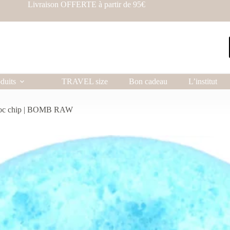
Livraison OFFERTE à partir de 95€
duits
TRAVEL size
Bon cadeau
L’institut
choc chip | BOMB RAW