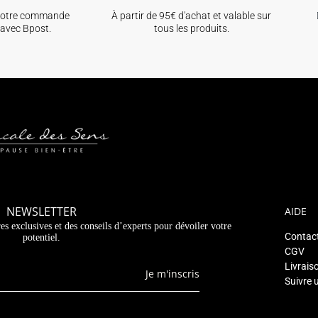
votre commande
À partir de 95€ d'achat et valable sur
avec Bpost.
tous les produits.
NEWSLETTER
AIDE
es exclusives et des conseils d’experts pour dévoiler votre
Contac
potentiel.
CGV
Livrais
Je m'inscris
Suivre 