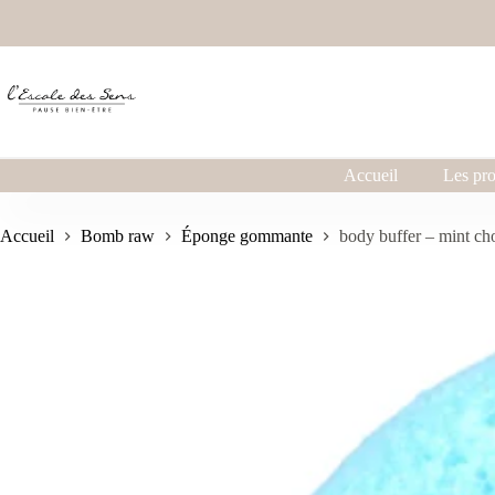
Accueil
Les pro
Accueil
Bomb raw
Éponge gommante
body buffer – mint 