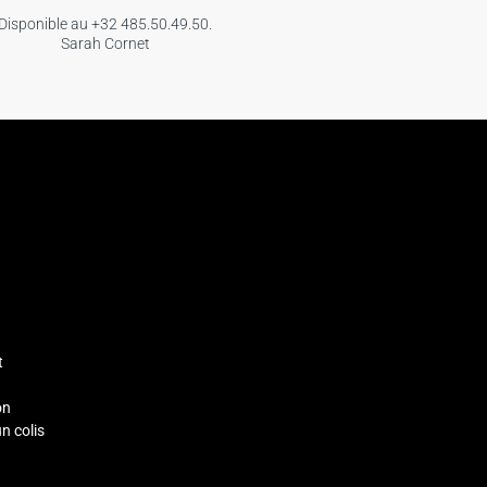
Disponible au +32 485.50.49.50.
Sarah Cornet
t
on
un colis