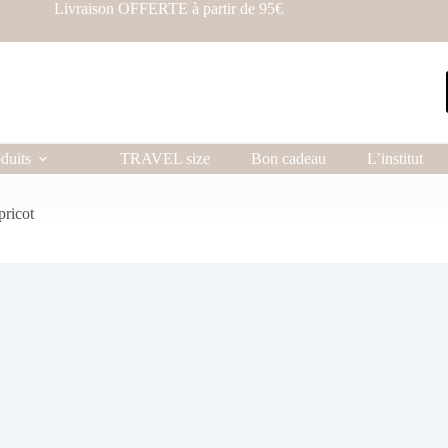
Livraison OFFERTE à partir de 95€
duits
TRAVEL size
Bon cadeau
L’institut
ricot