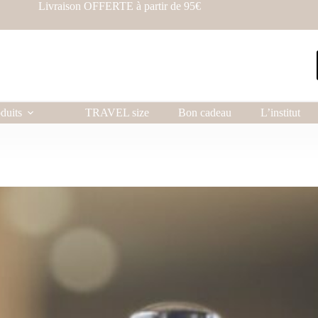
Livraison OFFERTE à partir de 95€
duits
TRAVEL size
Bon cadeau
L’institut