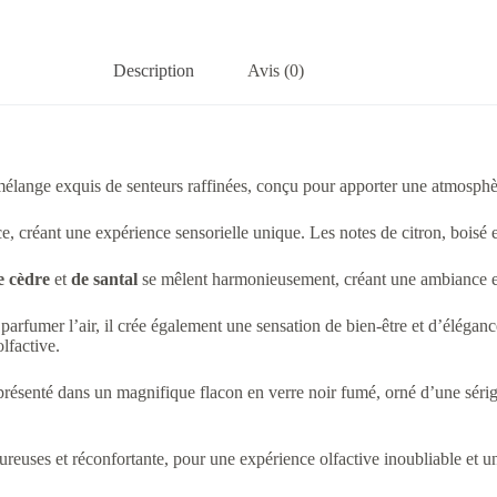
Description
Avis (0)
élange exquis de senteurs raffinées, conçu pour apporter une atmosphèr
e, créant une expérience sensorielle unique. Les notes de citron, boisé e
e cèdre
et
de santal
se mêlent harmonieusement, créant une ambiance en
parfumer l’air, il crée également une sensation de bien-être et d’éléga
lfactive.
ésenté dans un magnifique flacon en verre noir fumé, orné d’une sérigra
euses et réconfortante, pour une expérience olfactive inoubliable et u