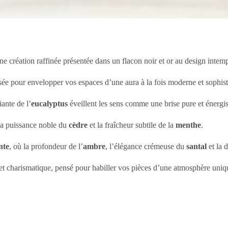
une création raffinée présentée dans un flacon noir et or au design intem
nsée pour envelopper vos espaces d’une aura à la fois moderne et sophis
iante de l’
eucalyptus
éveillent les sens comme une brise pure et énergis
 la puissance noble du
cèdre
et la fraîcheur subtile de la
menthe
.
nte
, où la profondeur de l’
ambre
, l’élégance crémeuse du
santal
et la 
e et charismatique, pensé pour habiller vos pièces d’une atmosphère uni