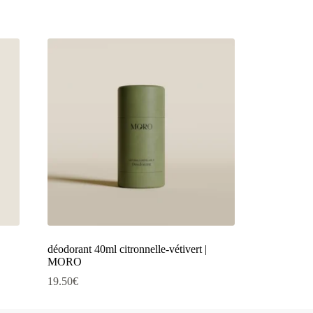
déodorant 40ml citronnelle-vétivert |
MORO
19.50
€