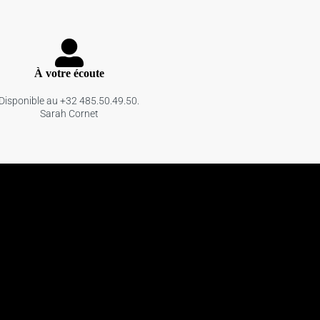
À votre écoute
Disponible au +32 485.50.49.50.
Sarah Cornet