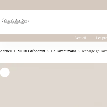
Accueil
Les pro
Accueil
MORO déodorant
Gel lavant mains
recharge gel lav