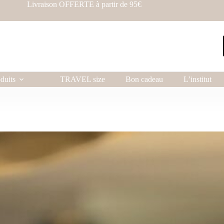
Livraison OFFERTE à partir de 95€
duits
TRAVEL size
Bon cadeau
L’institut