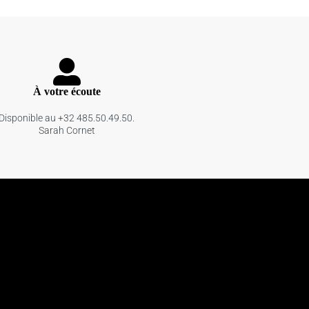
À votre écoute
Disponible au +32 485.50.49.50.
Sarah Cornet