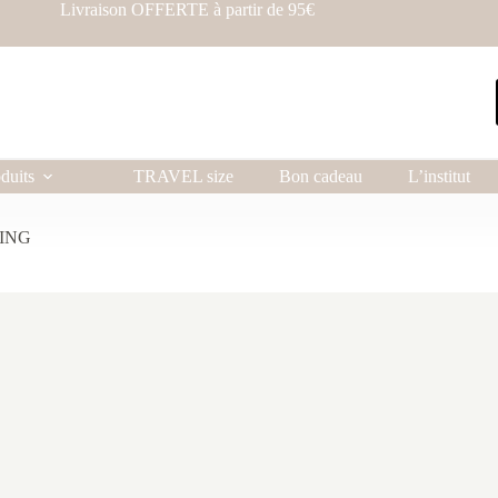
Livraison OFFERTE à partir de 95€
duits
TRAVEL size
Bon cadeau
L’institut
ZING