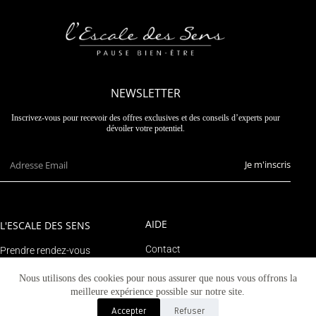
NEWSLETTER
Inscrivez-vous pour recevoir des offres exclusives et des conseils d’experts pour
dévoiler votre potentiel.
Je m'inscris
AIDE
L'ESCALE DES SENS
Contact
Prendre rendez-vous
Suivre un colis
Le blog
Nous utilisons des cookies pour nous assurer que nous vous offrons la
Mon compte
meilleure expérience possible sur notre site.
Accepter
Refuser
© 2023 Tous droits réservés - L'escale des sens