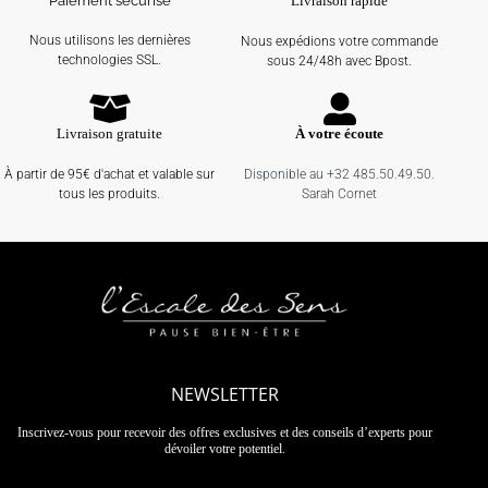
Paiement sécurisé
Livraison rapide
Nous utilisons les dernières
Nous expédions votre commande
technologies SSL.
sous 24/48h avec Bpost.
Livraison gratuite
À votre écoute
À partir de 95€ d'achat et valable sur
Disponible au +32 485.50.49.50.
tous les produits.
Sarah Cornet
NEWSLETTER
Inscrivez-vous pour recevoir des offres exclusives et des conseils d’experts pour
dévoiler votre potentiel.