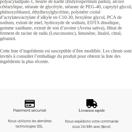
polyacyladipate-1, beurre de karité (Butyrospermum parkii), alcool
cétéarylique, stéarate de glycéryle, stéarate de PEG-40, caprylyl glycol,
phénoxyéthanol, éthylhexylglycérine, polymère croisé
d’acrylates/acrylate d’alkyle en C10-30, hexylène glycol, PCA de
sodium, extrait de miel, hydroxyde de sodium, EDTA disodique,
gomme xanthane, extrait de son d’avoine (Avena sativa), filtrat de
ferment de racine de radis (Leuconostoc), limonène, linalol, citral,
géraniol.
Cette liste d’ingrédients est susceptible d’être modifiée. Les clients sont
invités à consulter l’emballage du produit pour obtenir la liste des
ingrédients la plus récente.
Paiement sécurisé
Livraison rapide
Nous utilisons les dernières
Nous expédions votre commande
technologies SSL.
sous 24/48h avec Bpost.