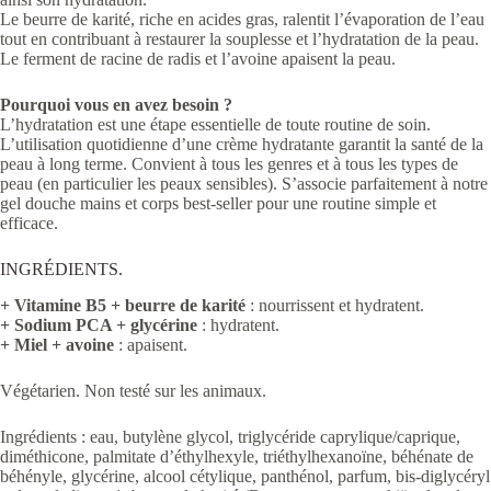
Le beurre de karité, riche en acides gras, ralentit l’évaporation de l’eau
tout en contribuant à restaurer la souplesse et l’hydratation de la peau.
Le ferment de racine de radis et l’avoine apaisent la peau.
Pourquoi vous en avez besoin ?
L’hydratation est une étape essentielle de toute routine de soin.
L’utilisation quotidienne d’une crème hydratante garantit la santé de la
peau à long terme. Convient à tous les genres et à tous les types de
peau (en particulier les peaux sensibles). S’associe parfaitement à notre
gel douche mains et corps best-seller pour une routine simple et
efficace.
INGRÉDIENTS.
+ Vitamine B5 + beurre de karité
: nourrissent et hydratent.
+ Sodium PCA + glycérine
: hydratent.
+ Miel
+ avoine
: apaisent.
Végétarien. Non testé sur les animaux.
Ingrédients : eau, butylène glycol, triglycéride caprylique/caprique,
diméthicone, palmitate d’éthylhexyle, triéthylhexanoïne, béhénate de
béhényle, glycérine, alcool cétylique, panthénol, parfum, bis-diglycéryl